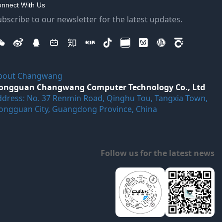
nnect With Us
ubscribe to our newsletter for the latest updates.
bout Changwang
ongguan Changwang Computer Technology Co., Ltd
ddress: No. 37 Renmin Road, Qinghu Tou, Tangxia Town,
ongguan City, Guangdong Province, China
Follow us for the latest news